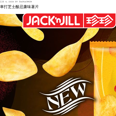
POSTED
三月 4, 2024
BY
JACKADMIN
Skip
ON
車打芝士酸忌廉味薯片
to
content