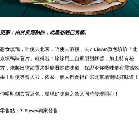
更新：由於反應熱烈，此產品經已售罄。
想食填鴨，唔使去北京，唔使去酒樓，去7-Eleven買包珍珍「北
京填鴨味薯片」就得啦！珍珍用上自家製甜麵醬，加上特有秘
方，炮製出彷如香烤酥脆嘅鴨皮味道，保證令你嘅味蕾有震撼效
果！唔使等齊人啦，依家一個人都食得正宗北京填鴨嘅好味道！
仲唔即刻去買返包，發現好味道之餘又同時發現開心！
零售點：7-Eleven獨家發售