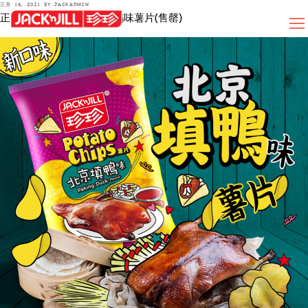
POSTED
三月 16, 2021
BY
JACKADMIN
Skip
ON
正宗好味道：珍珍北京填鴨味薯片(售罄)
to
content